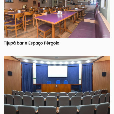
Tijupá bar e Espaço Pérgola