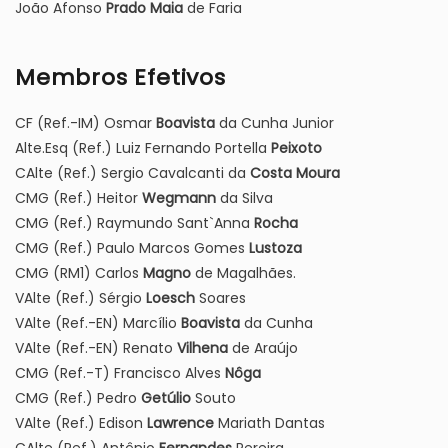
João Afonso
Prado Maia
de Faria
Membros Efetivos
CF (Ref.-IM) Osmar
Boavista
da Cunha Junior
Alte.Esq (Ref.) Luiz Fernando Portella
Peixoto
CAlte (Ref.) Sergio Cavalcanti da
Costa Moura
CMG (Ref.) Heitor
Wegmann
da Silva
CMG (Ref.) Raymundo Sant`Anna
Rocha
CMG (Ref.) Paulo Marcos Gomes
Lustoza
CMG (RM1) Carlos
Magno
de Magalhães.
VAlte (Ref.) Sérgio
Loesch
Soares
VAlte (Ref.-EN) Marcílio
Boavista
da Cunha
VAlte (Ref.-EN) Renato
Vilhena
de Araújo
CMG (Ref.-T) Francisco Alves
Nôga
CMG (Ref.) Pedro
Getúlio
Souto
VAlte (Ref.) Edison
Lawrence
Mariath Dantas