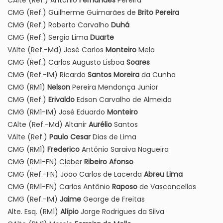
CAlte (Ref.) Antônio
Fernandes
Pereira
CMG (Ref.) Guilherme Guimarães de
Brito Pereira
CMG (Ref.) Roberto Carvalho
Duhá
CMG (Ref.) Sergio Lima
Duarte
VAlte (Ref.-Md) José Carlos
Monteiro
Melo
CMG (Ref.) Carlos Augusto Lisboa
Soares
CMG (Ref.-IM) Ricardo
Santos Moreira
da Cunha
CMG (RM1)
Nelson
Pereira Mendonça Junior
CMG (Ref.)
Erivaldo
Edson Carvalho de Almeida
CMG (RM1-IM) José Eduardo
Monteiro
CAlte (Ref.-Md) Altanir
Aurélio
Santos
VAlte (Ref.)
Paulo Cesar
Dias de Lima
CMG (RM1)
Frederico
Antônio Saraiva Nogueira
CMG (RM1-FN) Cleber
Ribeiro Afonso
CMG (Ref.-FN) João Carlos de Lacerda
Abreu Lima
CMG (RM1-FN) Carlos Antônio
Raposo
de Vasconcellos
CMG (Ref.-IM)
Jaime
George de Freitas
Alte. Esq. (RM1)
Alípio
Jorge Rodrigues da Silva