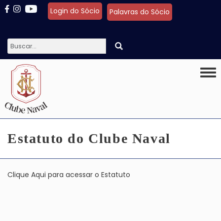
Pular para o conteúdo principal
Login do Sócio
Palavras do Sócio
Togg
Estatuto do Clube Naval
Clique Aqui para acessar o Estatuto