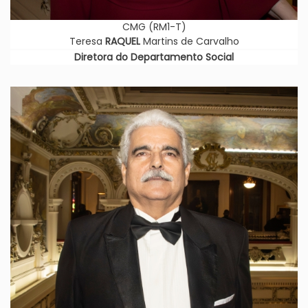
CMG (RM1-T)
Teresa
RAQUEL
Martins de Carvalho
Diretora do Departamento Social
Imagem