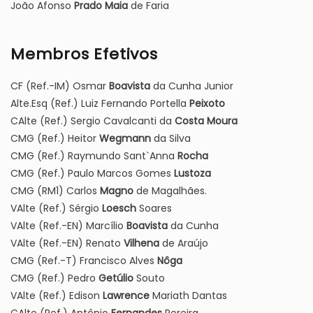
João Afonso
Prado Maia
de Faria
Membros Efetivos
CF (Ref.-IM) Osmar
Boavista
da Cunha Junior
Alte.Esq (Ref.) Luiz Fernando Portella
Peixoto
CAlte (Ref.) Sergio Cavalcanti da
Costa Moura
CMG (Ref.) Heitor
Wegmann
da Silva
CMG (Ref.) Raymundo Sant`Anna
Rocha
CMG (Ref.) Paulo Marcos Gomes
Lustoza
CMG (RM1) Carlos
Magno
de Magalhães.
VAlte (Ref.) Sérgio
Loesch
Soares
VAlte (Ref.-EN) Marcílio
Boavista
da Cunha
VAlte (Ref.-EN) Renato
Vilhena
de Araújo
CMG (Ref.-T) Francisco Alves
Nôga
CMG (Ref.) Pedro
Getúlio
Souto
VAlte (Ref.) Edison
Lawrence
Mariath Dantas