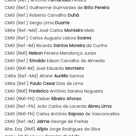
CAlte (Ref.) Antônio
Fernandes
Pereira
CMG (Ref.) Guilherme Guimarães de
Brito Pereira
CMG (Ref.) Roberto Carvalho
Duhá
CMG (Ref.) Sergio Lima
Duarte
VAlte (Ref.-Md) José Carlos
Monteiro
Melo
CMG (Ref.) Carlos Augusto Lisboa
Soares
CMG (Ref.-IM) Ricardo
Santos Moreira
da Cunha
CMG (RM1)
Nelson
Pereira Mendonça Junior
CMG (Ref.)
Erivaldo
Edson Carvalho de Almeida
CMG (RM1-IM) José Eduardo
Monteiro
CAlte (Ref.-Md) Altanir
Aurélio
Santos
VAlte (Ref.)
Paulo Cesar
Dias de Lima
CMG (RM1)
Frederico
Antônio Saraiva Nogueira
CMG (RM1-FN) Cleber
Ribeiro Afonso
CMG (Ref.-FN) João Carlos de Lacerda
Abreu Lima
CMG (RM1-FN) Carlos Antônio
Raposo
de Vasconcellos
CMG (Ref.-IM)
Jaime
George de Freitas
Alte. Esq. (RM1)
Alípio
Jorge Rodrigues da Silva