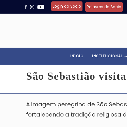
Pular para o conteúdo principal
Login do Sócio
Palavras do Sócio
INÍCIO
INSTITUCIONAL
São Sebastião visit
A imagem peregrina de São Sebasti
fortalecendo a tradição religiosa