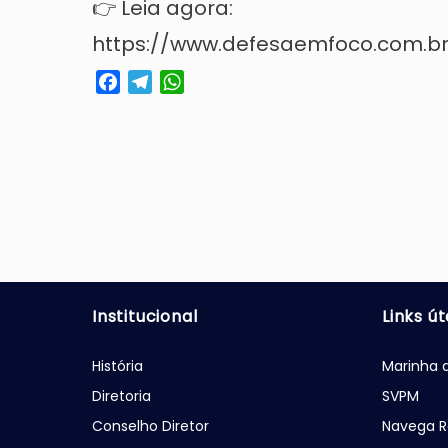
👉 Leia agora:
https://www.defesaemfoco.com.br
Facebook
Telegram
WhatsApp
Institucional
Links út
História
Marinha d
Diretoria
SVPM
Conselho Diretor
Navega R