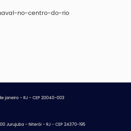
aval-no-centro-do-rio
 de janeiro - RJ - CEP 20040-003
100 Jurujuba - Niterói - RJ - CEP 24370-195