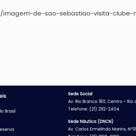
/imagem-de-sao-sebastiao-visita-clube-n
Sede Social
eis
Av. Rio Branco 180, Centro - Rio
Telefone: (21) 2112-2404
o Brasil
Sede Náutica (DNCN)
Av. Carlos Ermelindo Marins, Nº3
eserva