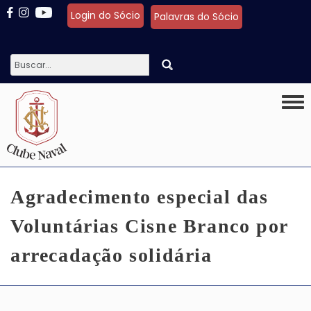
Pular para o conteúdo principal
Login do Sócio
Palavras do Sócio
Togg
Agradecimento especial das
Voluntárias Cisne Branco por
arrecadação solidária