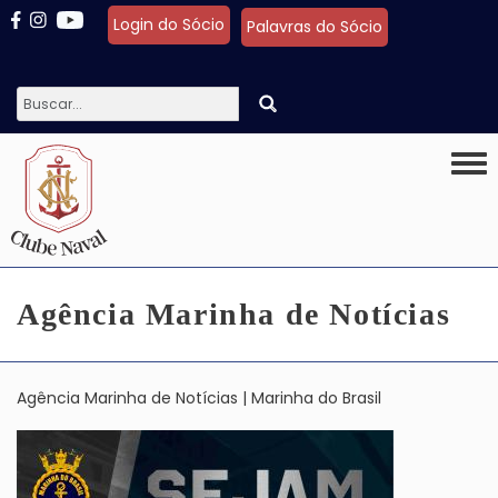
Pular para o conteúdo principal
Login do Sócio
Palavras do Sócio
Togg
Agência Marinha de Notícias
Agência Marinha de Notícias | Marinha do Brasil
Imagem