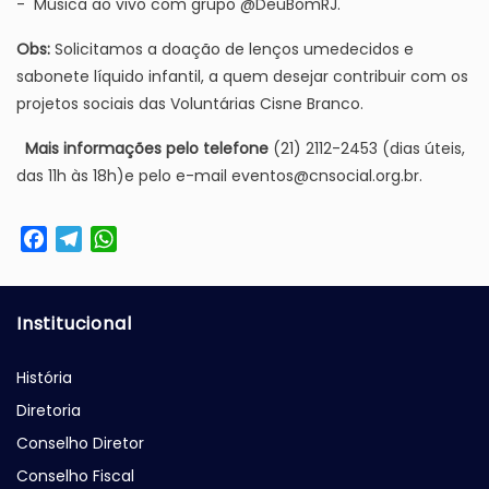
- Música ao vivo com grupo @DeuBomRJ.
Obs:
Solicitamos a doação de lenços umedecidos e
sabonete líquido infantil, a quem desejar contribuir com os
projetos sociais das Voluntárias Cisne Branco.
Mais informações pelo telefone
(21) 2112-2453 (dias úteis,
das 11h às 18h)e pelo e-mail
eventos@cnsocial.org.br
.
Facebook
Telegram
WhatsApp
Institucional
História
Diretoria
Conselho Diretor
Conselho Fiscal