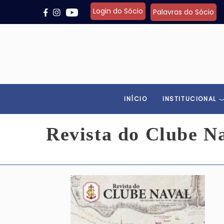
Pular para o conteúdo principal
Login do Sócio
Palavras do Sócio
INÍCIO
INSTITUCIONAL
Revista do Clube N
Imagem