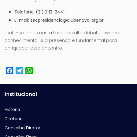
Telefone: (21) 2112-2441
E-mail:
secpresidencia@clubenaval.org.br
Junte-se a nós nesta tarde de alto debate, civismo e
conhecimento. Sua presença é fundamental para
enriquecer este encontro.
Facebook
Telegram
WhatsApp
Institucional
História
Diretoria
Conselho Diretor