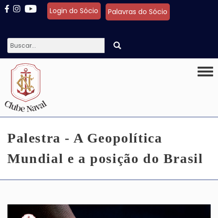
Pular para o conteúdo principal
Login do Sócio
Palavras do Sócio
Togg
Palestra - A Geopolítica
Mundial e a posição do Brasil
Imagem