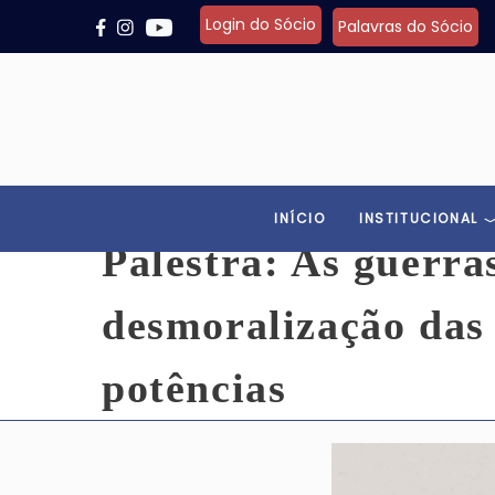
Pular para o conteúdo principal
Login do Sócio
Palavras do Sócio
INÍCIO
INSTITUCIONAL
Palestra: As guerras
desmoralização das 
potências