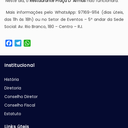
Neste dia, o
Restaurante Praça D’ Armas
não funcionará.
Mais informações pelo WhatsApp: 97169-9114 (dias úteis,
das 11h às 18h) ou no Setor de Eventos – 5º andar da Sede
Social: Av. Rio Branco, 180 – Centro – RJ.
Facebook
Telegram
WhatsApp
Institucional
História
Diretoria
Conselho Diretor
Conselho Fiscal
Estatuto
Links úteis