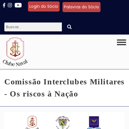
Pular para o conteúdo principal
Login do Sócio
Palavras do Sócio
Togg
Comissão Interclubes Militares
- Os riscos à Nação
Imagem