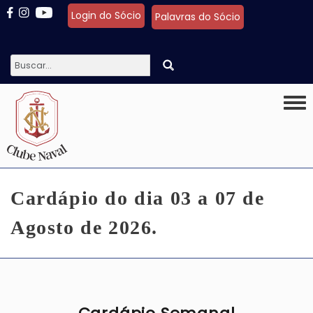
Pular para o conteúdo principal
Login do Sócio
Palavras do Sócio
Togg
Cardápio do dia 03 a 07 de
Agosto de 2026.