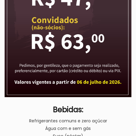
Bebidas:
Refrigerantes comuns e zero açúcar
Água com e sem gás