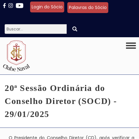
Pular para o conteúdo principal
Login do Sócio
Palavras do Sócio
Togg
20ª Sessão Ordinária do
Conselho Diretor (SOCD) -
29/01/2025
O Presidente do Conselho Diretor (CD), após verificar a