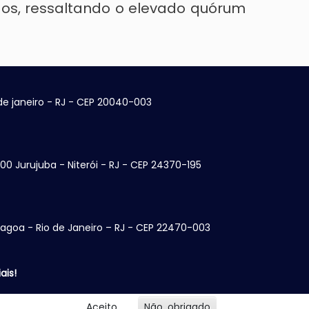
os, ressaltando o elevado quórum
 de janeiro - RJ - CEP 20040-003
100 Jurujuba - Niterói - RJ - CEP 24370-195
Lagoa - Rio de Janeiro – RJ - CEP 22470-003
ais!
Aceito
Não, obrigado