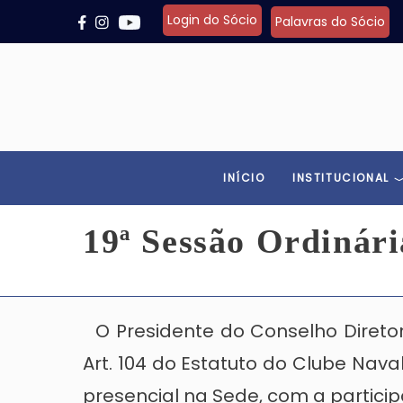
Pular para o conteúdo principal
Login do Sócio
Palavras do Sócio
INÍCIO
INSTITUCIONAL
19ª Sessão Ordinári
O Presidente do Conselho Diretor
Art. 104 do Estatuto do Clube Nava
presencial na Sede, com a participa