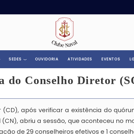
Toggle menu
SEDES
OUVIDORIA
ATIVIDADES
EVENTOS
L
a do Conselho Diretor (
 (CD), após verificar a existência do quó
l (CN), abriu a sessão, que aconteceu no m
ção de 29 conselheiros efetivos e 1 conselhei