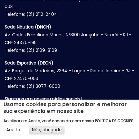
003
Telefone: (21) 2112-2404
Sede Náutica (DNCN)
Av. Carlos Ermelindo Marins, Nº3100 Jurujuba - Niterói - RJ -
CEP 24370-195
Telefone: (21) 2109-8109
Sede Esportiva (DECN)
Av. Borges de Medeiros, 2364 - Lagoa - Rio de Janeiro – RJ -
CEP 22470-003
Telefone: (21) 3077-6000
Siga-nos em nossas mídias sociais!
Usamos cookies para personalizar e melhorar
sua experiência em nosso site.
Ao clicar em Aceito, você concorda com nossa
POLÍTICA DE COOKIES
.
Aceito
Não, obrigado
Copyright @2023 Clube Naval